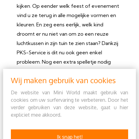
kijken. Op eender welk feest of evenement
vind u ze terug in alle mogelijke vormen en
kleuren. En zeg eens eerlijk, welk kind
droomt er nu niet van om zo een reuze
luchtkussen in zijn tuin te zien staan? Dankzij
PKS-Service is dit nu ook geen enkel
probleem. Nog een extra spelletje nodig
voor uw feest? of wat extra stoelen? Ook bij
Wij maken gebruik van cookies
ons kan u daarvoor terecht. Door onze
soepele leveringsmogelijkheden, onze lage
De website van Mini World maakt gebruik van
prijs, en onze gespecialiseerde medewerkers
cookies om uw surfervaring te verbeteren. Door het
verder gebruiken van deze website, gaat u hier
hoeft u zeker niet langer te twijfelen. Kijk
expliciet mee akkoord.
daarom zeker naar ons aanbod en hopelijk
zien wij elkaar op uw feest.
klik hier voor meer info
Ik snap het!